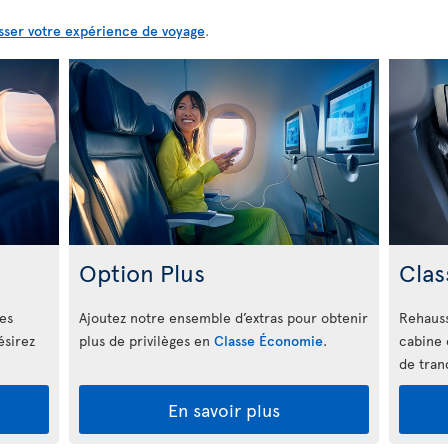
sser votre expérience de voyage
.
Option Plus
Clas
les
Ajoutez notre ensemble d’extras pour obtenir
Rehauss
ésirez
plus de privilèges en
Classe Économie
.
cabine 
de tranq
En savoir plus