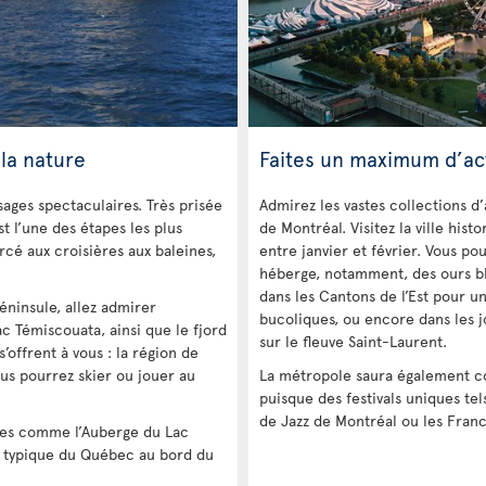
la nature
Faites un maximum d’act
ages spectaculaires. Très prisée
Admirez les vastes collections 
t l’une des étapes les plus
de Montréal. Visitez la ville his
rcé aux croisières aux baleines,
entre janvier et février. Vous 
héberge, notamment, des ours bla
dans les Cantons de l’Est pour 
éninsule, allez admirer
bucoliques, ou encore dans les jo
ac Témiscouata, ainsi que le fjord
sur le fleuve Saint-Laurent.
’offrent à vous : la région de
us pourrez skier ou jouer au
La métropole saura également c
puisque des festivals uniques tels
de Jazz de Montréal ou les Franc
les comme l’Auberge du Lac
t typique du Québec au bord du