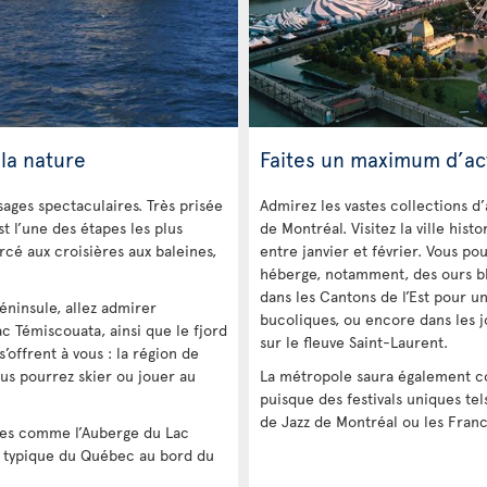
la nature
Faites un maximum d’act
ages spectaculaires. Très prisée
Admirez les vastes collections 
t l’une des étapes les plus
de Montréal. Visitez la ville his
rcé aux croisières aux baleines,
entre janvier et février. Vous 
héberge, notamment, des ours bla
dans les Cantons de l’Est pour 
éninsule, allez admirer
bucoliques, ou encore dans les jo
ac Témiscouata, ainsi que le fjord
sur le fleuve Saint-Laurent.
’offrent à vous : la région de
us pourrez skier ou jouer au
La métropole saura également c
puisque des festivals uniques tels
de Jazz de Montréal ou les Franc
les comme l’Auberge du Lac
t typique du Québec au bord du