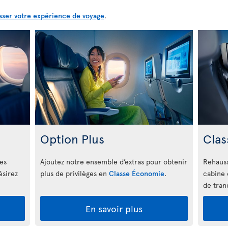
sser votre expérience de voyage
.
Option Plus
Clas
les
Ajoutez notre ensemble d’extras pour obtenir
Rehauss
ésirez
plus de privilèges en
Classe Économie
.
cabine 
de tranq
En savoir plus