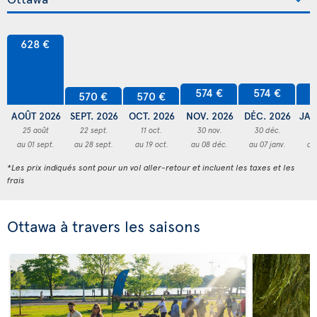
628 €
574 €
574 €
5
570 €
570 €
AOÛT 2026
SEPT. 2026
OCT. 2026
NOV. 2026
DÉC. 2026
JAN
25 août
22 sept.
11 oct.
30 nov.
30 déc.
2
au 01 sept.
au 28 sept.
au 19 oct.
au 08 déc.
au 07 janv.
au
*Les prix indiqués sont pour un vol aller-retour et incluent les taxes et les
frais
Ottawa à travers les saisons