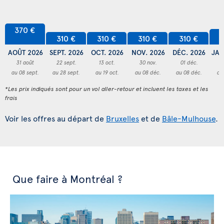
370 €
3
310 €
310 €
310 €
310 €
AOÛT 2026
SEPT. 2026
OCT. 2026
NOV. 2026
DÉC. 2026
JAN
31 août
22 sept.
13 oct.
30 nov.
01 déc.
3
au 08 sept.
au 28 sept.
au 19 oct.
au 08 déc.
au 08 déc.
au
*Les prix indiqués sont pour un vol aller-retour et incluent les taxes et les
frais
Voir les offres au départ de
Bruxelles
et de
Bâle-Mulhouse
.
Que faire à Montréal ?