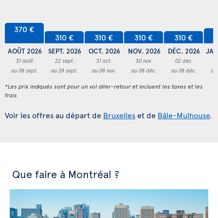
370 €
3
310 €
310 €
310 €
310 €
AOÛT 2026
SEPT. 2026
OCT. 2026
NOV. 2026
DÉC. 2026
JAN
31 août
22 sept.
31 oct.
30 nov.
02 déc.
3
au 08 sept.
au 28 sept.
au 08 nov.
au 08 déc.
au 08 déc.
au
*Les prix indiqués sont pour un vol aller-retour et incluent les taxes et les
frais
Voir les offres au départ de
Bruxelles
et de
Bâle-Mulhouse
.
Que faire à Montréal ?