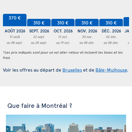
370 €
3
310 €
310 €
310 €
310 €
AOÛT 2026
SEPT. 2026
OCT. 2026
NOV. 2026
DÉC. 2026
JAN
31 août
22 sept.
13 oct.
30 nov.
02 déc.
3
au 08 sept.
au 28 sept.
au 19 oct.
au 08 déc.
au 08 déc.
au
*Les prix indiqués sont pour un vol aller-retour et incluent les taxes et les
frais
Voir les offres au départ de
Bruxelles
et de
Bâle-Mulhouse
.
Que faire à Montréal ?