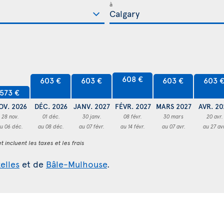
à
608 €
603 €
603 €
603 €
603 
573 €
OV. 2026
DÉC. 2026
JANV. 2027
FÉVR. 2027
MARS 2027
AVR. 20
28 nov.
01 déc.
30 janv.
08 févr.
30 mars
20 avr.
u 06 déc.
au 08 déc.
au 07 févr.
au 14 févr.
au 07 avr.
au 27 av
t incluent les taxes et les frais
elles
et de
Bâle-Mulhouse
.