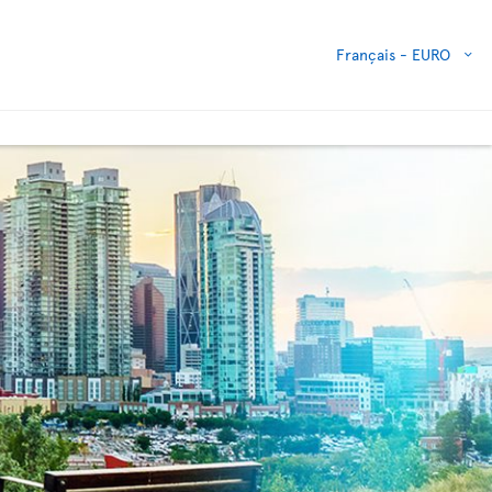
Français -
EURO