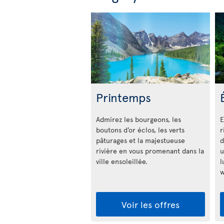
Printemps
Admirez les bourgeons, les
E
boutons d’or éclos, les verts
r
pâturages et la majestueuse
d
rivière en vous promenant dans la
u
ville ensoleillée.
l
w
Voir les offres