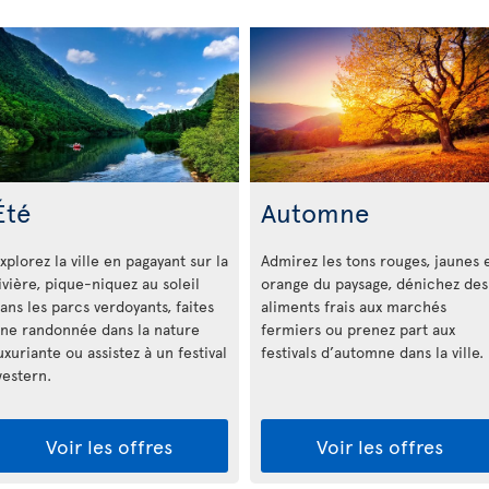
Été
Automne
xplorez la ville en pagayant sur la
Admirez les tons rouges, jaunes 
ivière, pique-niquez au soleil
orange du paysage, dénichez des
ans les parcs verdoyants, faites
aliments frais aux marchés
ne randonnée dans la nature
fermiers ou prenez part aux
uxuriante ou assistez à un festival
festivals d’automne dans la ville.
estern.
Voir les offres
Voir les offres