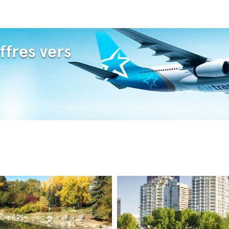
ffres vers
?