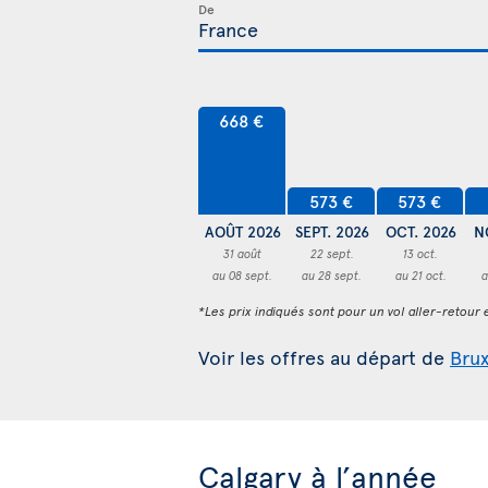
De
668 €
573 €
573 €
AOÛT 2026
SEPT. 2026
OCT. 2026
N
31 août
22 sept.
13 oct.
au 08 sept.
au 28 sept.
au 21 oct.
a
*Les prix indiqués sont pour un vol aller-retour e
Voir les offres au départ de
Brux
Calgary à l’année