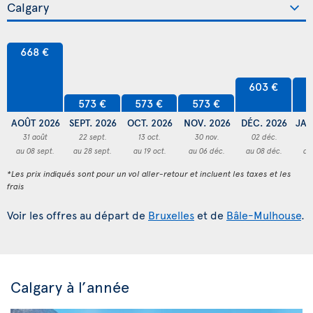
668 €
603 €
6
573 €
573 €
573 €
AOÛT 2026
SEPT. 2026
OCT. 2026
NOV. 2026
DÉC. 2026
JAN
31 août
22 sept.
13 oct.
30 nov.
02 déc.
3
au 08 sept.
au 28 sept.
au 19 oct.
au 06 déc.
au 08 déc.
au
*Les prix indiqués sont pour un vol aller-retour et incluent les taxes et les
frais
Voir les offres au départ de
Bruxelles
et de
Bâle-Mulhouse
.
Calgary à l’année