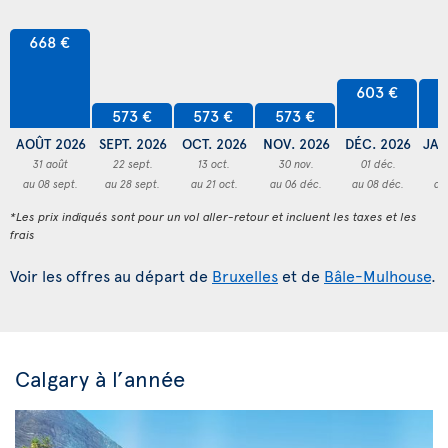
668 €
603 €
6
573 €
573 €
573 €
AOÛT 2026
SEPT. 2026
OCT. 2026
NOV. 2026
DÉC. 2026
JAN
31 août
22 sept.
13 oct.
30 nov.
01 déc.
3
au 08 sept.
au 28 sept.
au 21 oct.
au 06 déc.
au 08 déc.
au
*Les prix indiqués sont pour un vol aller-retour et incluent les taxes et les
frais
Voir les offres au départ de
Bruxelles
et de
Bâle-Mulhouse
.
Calgary à l’année