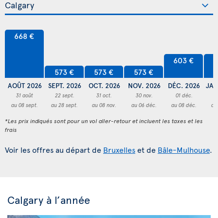
668 €
603 €
6
573 €
573 €
573 €
AOÛT 2026
SEPT. 2026
OCT. 2026
NOV. 2026
DÉC. 2026
JAN
31 août
22 sept.
31 oct.
30 nov.
01 déc.
1
au 08 sept.
au 28 sept.
au 08 nov.
au 06 déc.
au 08 déc.
au
*Les prix indiqués sont pour un vol aller-retour et incluent les taxes et les
frais
Voir les offres au départ de
Bruxelles
et de
Bâle-Mulhouse
.
Calgary à l’année