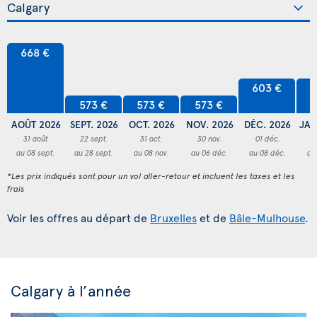
668 €
603 €
6
573 €
573 €
573 €
AOÛT 2026
SEPT. 2026
OCT. 2026
NOV. 2026
DÉC. 2026
JAN
31 août
22 sept.
31 oct.
30 nov.
01 déc.
3
au 08 sept.
au 28 sept.
au 08 nov.
au 06 déc.
au 08 déc.
au
*Les prix indiqués sont pour un vol aller-retour et incluent les taxes et les
frais
Voir les offres au départ de
Bruxelles
et de
Bâle-Mulhouse
.
Calgary à l’année