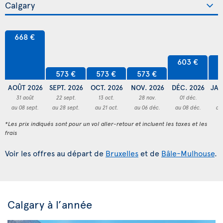
668 €
603 €
6
573 €
573 €
573 €
AOÛT 2026
SEPT. 2026
OCT. 2026
NOV. 2026
DÉC. 2026
JAN
31 août
22 sept.
13 oct.
28 nov.
01 déc.
3
au 08 sept.
au 28 sept.
au 21 oct.
au 06 déc.
au 08 déc.
au
*Les prix indiqués sont pour un vol aller-retour et incluent les taxes et les
frais
Voir les offres au départ de
Bruxelles
et de
Bâle-Mulhouse
.
Calgary à l’année