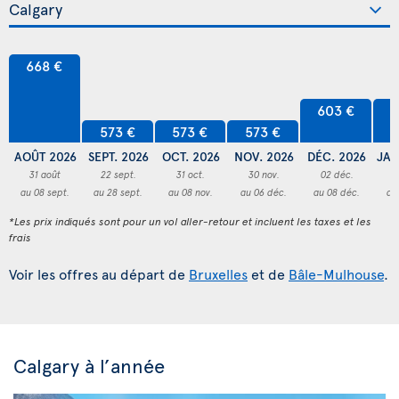
668 €
603 €
6
573 €
573 €
573 €
AOÛT 2026
SEPT. 2026
OCT. 2026
NOV. 2026
DÉC. 2026
JAN
31 août
22 sept.
31 oct.
30 nov.
02 déc.
3
au 08 sept.
au 28 sept.
au 08 nov.
au 06 déc.
au 08 déc.
au
*Les prix indiqués sont pour un vol aller-retour et incluent les taxes et les
frais
Voir les offres au départ de
Bruxelles
et de
Bâle-Mulhouse
.
Calgary à l’année