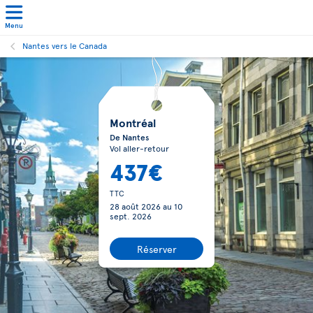
Menu
Nantes vers le Canada
Montréal
De Nantes
Vol aller-retour
437€
TTC
28 août 2026
au
10
sept. 2026
Réserver