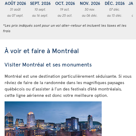
AOÛT 2026
SEPT. 2026
OCT. 2026
NOV. 2026
DÉC. 2026
JAN
31 août
10 sept.
19 oct.
30 nov.
07 déc.
2
au 07 sept.
au 16 sept.
au 25 oct.
au 06 déc.
au 13 déc.
au
*Les prix indiqués sont pour un vol aller-retour et incluent les taxes et les
frais
À voir et faire à Montréal
Visiter Montréal et ses monuments
Montréal est une destination particulièrement séduisante. Si vous
rêviez de faire de la randonnée dans les magnifiques paysages
québécois ou d’assister à l’un des festivals d’été montréalais,
cette ligne aérienne est donc votre meilleure option.