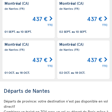
Montréal
Montréal
(CA)
(CA)
de Nantes
(FR)
de Nantes
(FR)
437 €
437 €
TTC
TTC
01 SEPT.
au
10 SEPT.
02 SEPT.
au
10 SEPT.
Montréal
Montréal
(CA)
(CA)
de Nantes
(FR)
de Nantes
(FR)
437 €
437 €
TTC
TTC
01 OCT.
au
18 OCT.
02 OCT.
au
18 OCT.
Départs de Nantes
Départs de province: votre destination n'est pas disponible en vol
direct?
Combinez un trajet en TGV avec un vol au départ de Paris grâce à