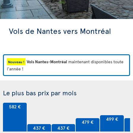
Vols de Nantes vers Montréal
Vols Nantes-Montréal
maintenant disponibles toute
Nouveau !
l'année !
Le plus bas prix par mois
582 €
499 €
479 €
4
437 €
437 €