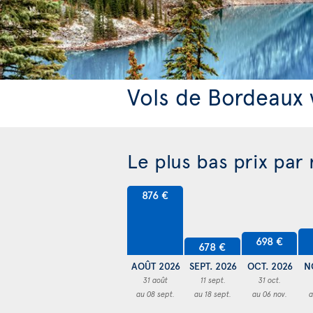
Vols de Bordeaux 
Le plus bas prix par
876 €
698 €
678 €
AOÛT 2026
SEPT. 2026
OCT. 2026
N
31 août
11 sept.
31 oct.
au 08 sept.
au 18 sept.
au 06 nov.
a