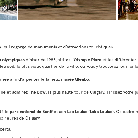
y
, qui regorge de
monuments
et d’attractions touristiques.
x olympiques
d’hiver de 1988, visitez l’
Olympic Plaza
et les différentes
glewood
, le plus vieux quartier de la ville, où vous y trouverez les meil
rnée afin d’arpenter le fameux
musée Glenbo
.
ille et admirez
The Bow
, la plus haute tour de Calgary. Finissez votre 
ité le
parc national de Banff
et son
Lac Louise (Lake Louise)
. Ce cadre m
eux heures de Calgary.
berta.