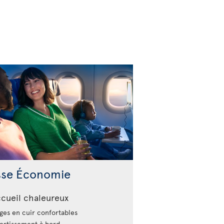
sse Économie
cueil chaleureux
ges en cuir confortables
ertissement à bord