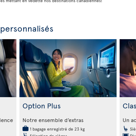
les mettant en vedette nos destinations canadiennes!
 personnalisés
Option Plus
Cla
rience
Notre ensemble d’extras
Un ac
1 bagage enregistré de 23 kg
Siè
Sélection de sièges
Div