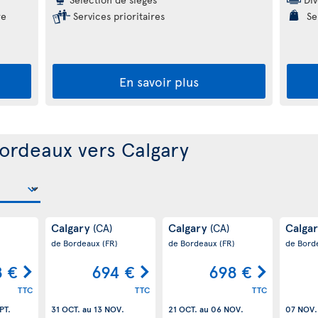
re
Services prioritaires
Ser
En savoir plus
ordeaux vers Calgary
Calgary
Calgary
Calga
(CA)
(CA)
)
de Bordeaux
(FR)
de Bordeaux
(FR)
de Bord
8 €
694 €
698 €
TTC
TTC
TTC
PT.
31 OCT.
au
13 NOV.
21 OCT.
au
06 NOV.
07 NOV.