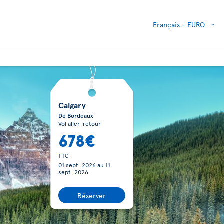
Français -
EURO
Calgary
De Bordeaux
Vol aller-retour
678€
TTC
01 sept. 2026
au
11
sept. 2026
Réserver