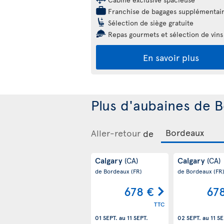
Franchise de bagages supplémentai
Sélection de siège gratuite
Repas gourmets et sélection de vins
En savoir plus
Plus d'aubaines de B
Aller-retour
de
Calgary
Calgary
(CA)
(CA)
de Bordeaux
(FR)
de Bordeaux
(FR
678 €
67
TTC
01 SEPT.
au
11 SEPT.
02 SEPT.
au
11 SE