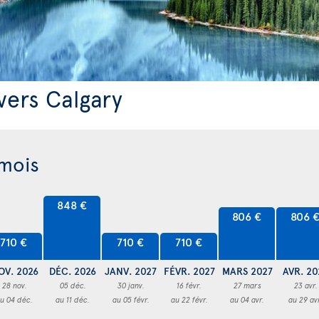
vers Calgary
 mois
848 €
806 €
806 
710 €
710 €
710 €
OV. 2026
DÉC. 2026
JANV. 2027
FÉVR. 2027
MARS 2027
AVR. 20
28 nov.
05 déc.
30 janv.
16 févr.
27 mars
23 avr.
u 04 déc.
au 11 déc.
au 05 févr.
au 22 févr.
au 04 avr.
au 29 av