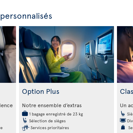
 personnalisés
Option Plus
Cla
rience
Notre ensemble d’extras
Un ac
1 bagage enregistré de 23 kg
Siè
Sélection de sièges
Div
re
Services prioritaires
Ser