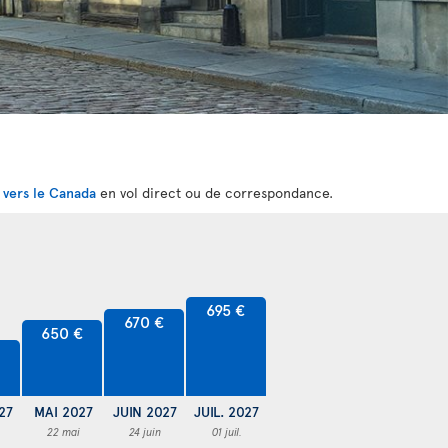
s
vers le Canada
en vol direct ou de correspondance.
695 €
670 €
650 €
27
MAI 2027
JUIN 2027
JUIL. 2027
22 mai
24 juin
01 juil.