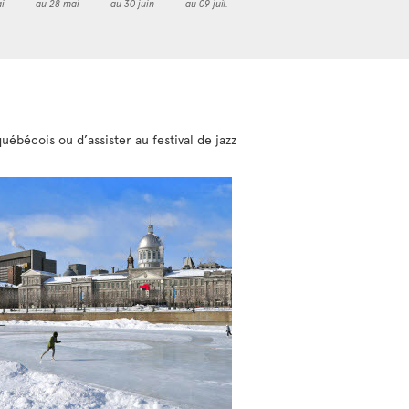
i
au 28 mai
au 30 juin
au 09 juil.
ébécois ou d’assister au festival de jazz