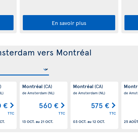
En savoir plus
msterdam vers Montréal
Montréal
Montréal
Montr
)
(CA)
(CA)
NL)
de Amsterdam
(NL)
de Amsterdam
(NL)
de Ams
 €
560 €
575 €
TTC
TTC
TTC
CT.
13 OCT.
au
21 OCT.
03 OCT.
au
12 OCT.
25 AOÛ