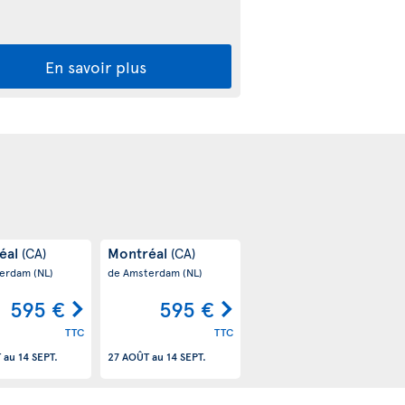
En savoir plus
éal
Montréal
(CA)
(CA)
terdam
(NL)
de Amsterdam
(NL)
595 €
595 €
TTC
TTC
T
au
14 SEPT.
27 AOÛT
au
14 SEPT.