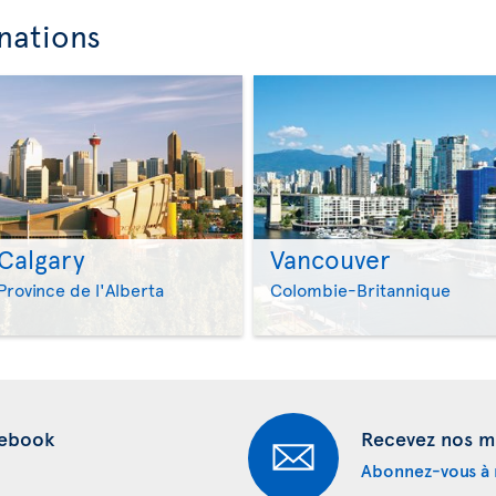
nations
Calgary
Vancouver
>
>
Province de l'Alberta
Colombie-Britannique
cebook
Recevez nos me
Abonnez-vous à n