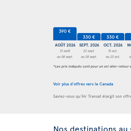
390 €
330 €
330 €
AOÛT 2026
SEPT. 2026
OCT. 2026
N
31 août
22 sept.
15 oct.
au 08 sept.
au 28 sept.
au 23 oct.
a
*Les prix indiqués sont pour un vol aller-retour e
Voir plus d'offres vers le Canada
Saviez-vous qu'Air Transat élargit son off
Nos destinations au