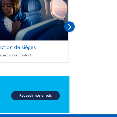
ection de sièges
Club Enfants
issez votre confort
Des avantages amusants 