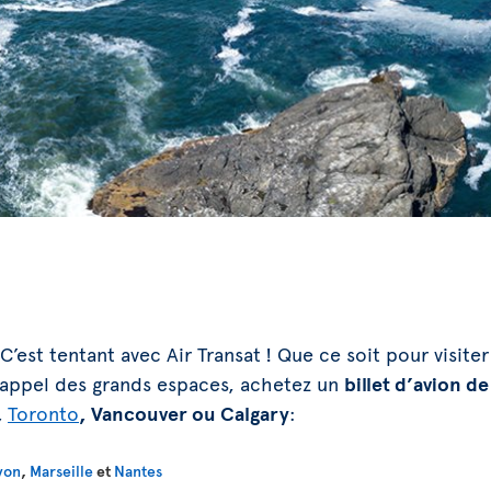
C’est tentant avec Air Transat ! Que ce soit pour visiter
l’appel des grands espaces, achetez un
billet d’avion d
,
Toronto
, Vancouver ou Calgary
:
yon
,
Marseille
et
Nantes