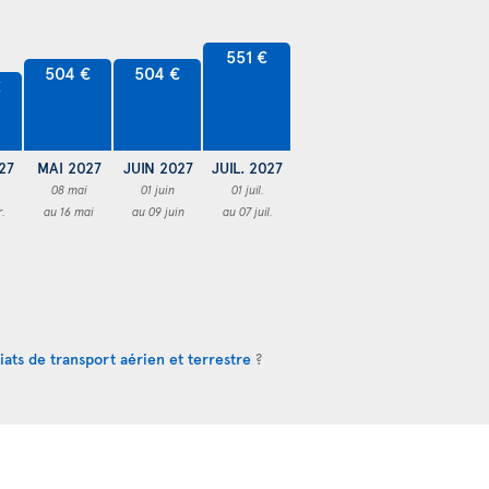
551 €
504 €
504 €
€
27
MAI 2027
JUIN 2027
JUIL. 2027
08 mai
01 juin
01 juil.
r.
au 16 mai
au 09 juin
au 07 juil.
iats de transport aérien et terrestre
?