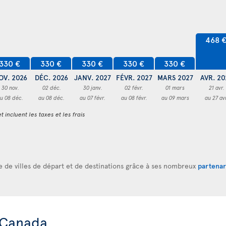
468 
330 €
330 €
330 €
330 €
330 €
OV. 2026
DÉC. 2026
JANV. 2027
FÉVR. 2027
MARS 2027
AVR. 20
30 nov.
02 déc.
30 janv.
02 févr.
01 mars
21 avr.
u 08 déc.
au 08 déc.
au 07 févr.
au 08 févr.
au 09 mars
au 27 av
t incluent les taxes et les frais
re de villes de départ et de destinations grâce à ses nombreux
partenar
 Canada