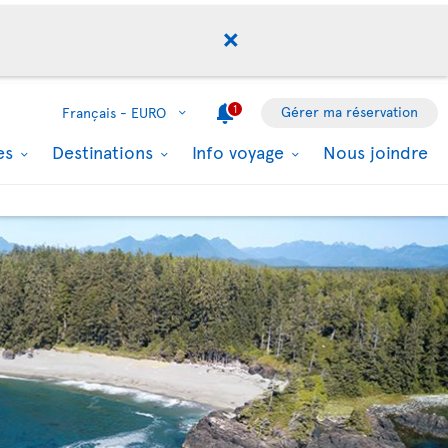
1
Gérer ma réservation
Français -
EURO
les
Destinations
Info voyage
Nous joindre