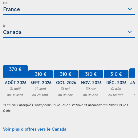
De
à
370 €
3
310 €
310 €
310 €
310 €
AOÛT 2026
SEPT. 2026
OCT. 2026
NOV. 2026
DÉC. 2026
JAN
31 août
22 sept.
31 oct.
30 nov.
01 déc.
3
au 08 sept.
au 28 sept.
au 08 nov.
au 08 déc.
au 08 déc.
au
*Les prix indiqués sont pour un vol aller-retour et incluent les taxes et les
frais
Voir plus d'offres vers le Canada