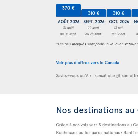
370 €
310 €
310 €
AOÛT 2026
SEPT. 2026
OCT. 2026
N
31 août
22 sept.
13 oct.
au 08 sept.
au 28 sept.
au 19 oct.
a
*Les prix indiqués sont pour un vol aller-retour e
Voir plus d'offres vers le Canada
Saviez-vous qu'Air Transat élargit son off
Nos destinations au
Grâce à nos vols
vers 5 destinations au Ca
Rocheuses ou les parcs nationaux Banff et