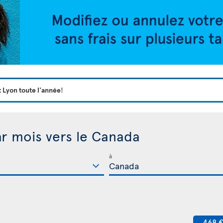
t Lyon toute l'année
!
ar mois vers le Canada
à
468 