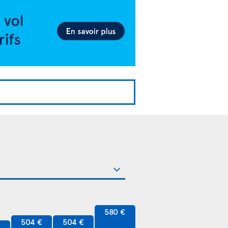
580 €
504 €
504 €
€