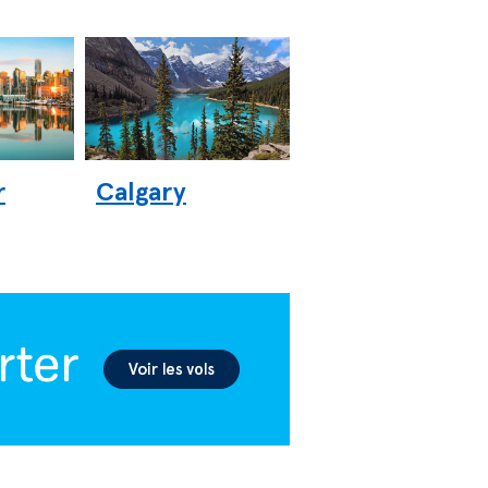
r
Calgary