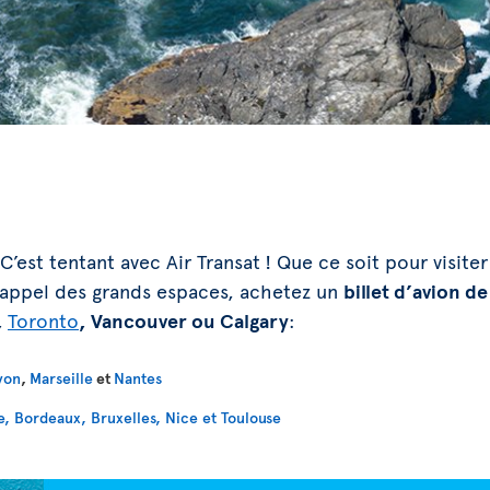
C’est tentant avec Air Transat ! Que ce soit pour visiter
l’appel des grands espaces, achetez un
billet d’avion d
,
Toronto
, Vancouver ou Calgary
:
yon
,
Marseille
et
Nantes
, Bordeaux, Bruxelles, Nice et Toulouse