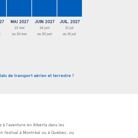
27
MAI 2027
JUIN 2027
JUIL. 2027
22 mai
24 juin
12 juil.
r.
au 30 mai
au 30 juin
au 18 juil.
iats de transport aérien et terrestre
?
z à l’aventure en Alberta dans les
un festival à Montréal ou à Québec, ou