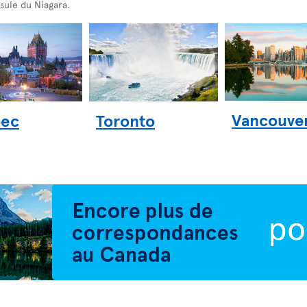
nsule du Niagara.
Vancouve
ec
Toronto