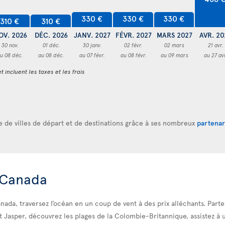
330 €
330 €
330 €
310 €
310 €
OV. 2026
DÉC. 2026
JANV. 2027
FÉVR. 2027
MARS 2027
AVR. 20
30 nov.
01 déc.
30 janv.
02 févr.
02 mars
21 avr.
u 08 déc.
au 08 déc.
au 07 févr.
au 08 févr.
au 09 mars
au 27 av
t incluent les taxes et les frais
re de villes de départ et de destinations grâce à ses nombreux
partenar
 Canada
nada, traversez l’océan en un coup de vent à des prix alléchants. Parte
 Jasper, découvrez les plages de la Colombie-Britannique, assistez à 