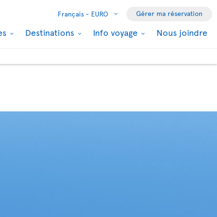
Gérer ma réservation
Français -
EURO
les
Destinations
Info voyage
Nous joindre