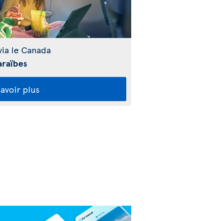
ia le Canada
araïbes
avoir plus