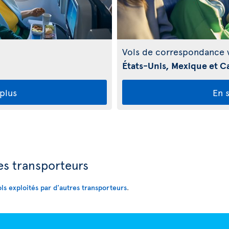
Vols de correspondance v
États-Unis, Mexique et C
 plus
En s
res transporteurs
ols exploités par d'autres transporteurs
.