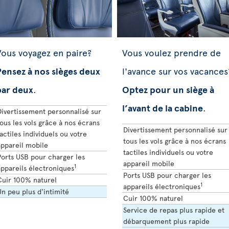
ous voyagez en paire?
Vous voulez prendre de
ensez à nos sièges deux
l'avance sur vos vacances
par deux
.
Optez pour un siège à
l’avant de la cabine
.
Divertissement personnalisé sur
ous les vols grâce à nos écrans
Divertissement personnalisé sur
actiles individuels ou votre
tous les vols grâce à nos écrans
appareil mobile
tactiles individuels ou votre
Ports USB pour charger les
appareil mobile
1
appareils électroniques
Ports USB pour charger les
Cuir 100% naturel
1
appareils électroniques
n peu plus d'intimité
Cuir 100% naturel
Service de repas plus rapide et
débarquement plus rapide