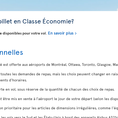
billet en Classe Économie?
En savoir plus
 disponibles pour votre vol
.
nnelles
té est offerte aux aéroports de Montréal, Ottawa, Toronto, Glasgow, M
à toutes les demandes de repas, mais les choix peuvent changer en rai
nts d'horaires.
erte en vol, sous réserve de la quantité de chacun des choix de repas.
 être mis en vente à l’aéroport le jour de votre départ (selon les dispo
ison prioritaire pour les articles de dimensions irrégulières, comme l'
 les vols vers le Sud et les États-Unis à bord des appareils Airbus A321