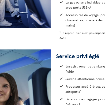
Larges écrans individuels d
avec ports USB-A
Accessoires de voyage (co
chaussettes, brosse à dent
mains)
1
Le repose-pied n'est pas disponib
A330.
Service privilégié
Enregistrement et embarq
fluide
Service attentionné primé 
Processus accéléré aux po
*
aéroports
Livraison des bagages prio
l’aéroport