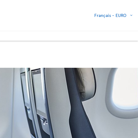
Français -
EURO