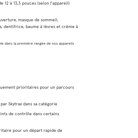
e 12 à 13,3 pouces (selon l’appareil)
uverture, masque de sommeil,
s, dentifrice, baume à lèvres et crème à
le dans la première rangée de nos appareils
uement prioritaires pour un parcours
par Skytrax dans sa catégorie
ints de contrôle dans certains
ritaire pour un départ rapide de