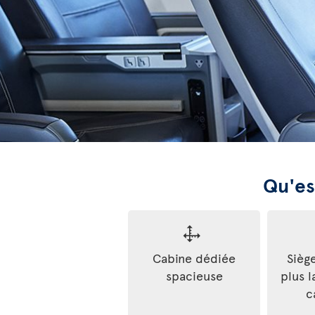
Qu'es
Cabine dédiée
Sièg
spacieuse
plus l
c