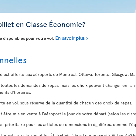
billet en Classe Économie?
En savoir plus
 disponibles pour votre vol
.
nnelles
té est offerte aux aéroports de Montréal, Ottawa, Toronto, Glasgow, M
à toutes les demandes de repas, mais les choix peuvent changer en rai
nts d'horaires.
erte en vol, sous réserve de la quantité de chacun des choix de repas.
 être mis en vente à l’aéroport le jour de votre départ (selon les dispo
ison prioritaire pour les articles de dimensions irrégulières, comme l'
 les vols vers le Sud et les États-Unis à bord des appareils Airbus A321