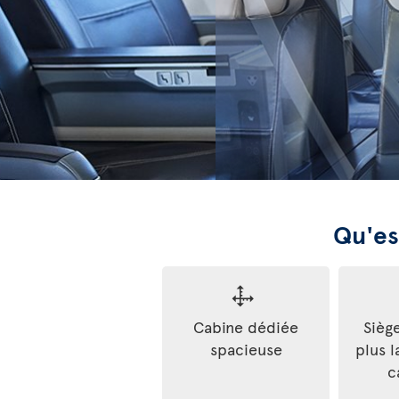
Qu'es
Cabine dédiée
Sièg
spacieuse
plus l
c