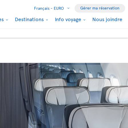
Gérer ma réservation
Français -
EURO
les
Destinations
Info voyage
Nous joindre