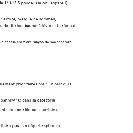
e 12 à 13,3 pouces (selon l’appareil)
uverture, masque de sommeil,
s, dentifrice, baume à lèvres et crème à
le dans la première rangée de nos appareils
uement prioritaires pour un parcours
par Skytrax dans sa catégorie
ints de contrôle dans certains
ritaire pour un départ rapide de