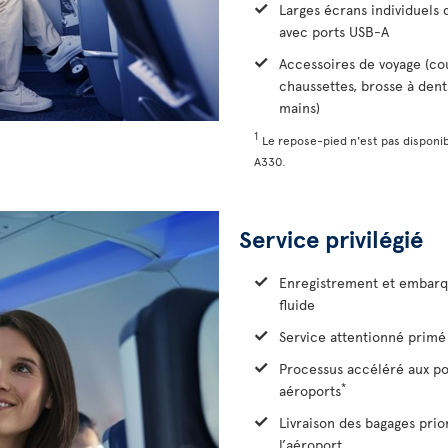
Larges écrans individuels d
avec ports USB-A
Accessoires de voyage (co
chaussettes, brosse à dent
mains)
1
Le repose-pied n'est pas disponib
A330.
Service privilégié
Enregistrement et embarq
fluide
Service attentionné primé 
Processus accéléré aux po
*
aéroports
Livraison des bagages prio
l’aéroport