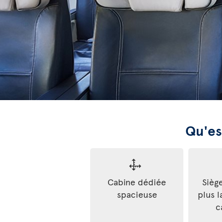
Qu'es
Cabine dédiée
Sièg
spacieuse
plus l
c