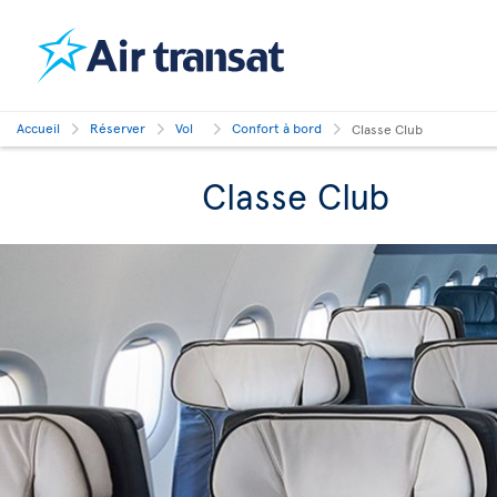
Accueil
Réserver
Vol
Confort à bord
Classe Club
Classe Club