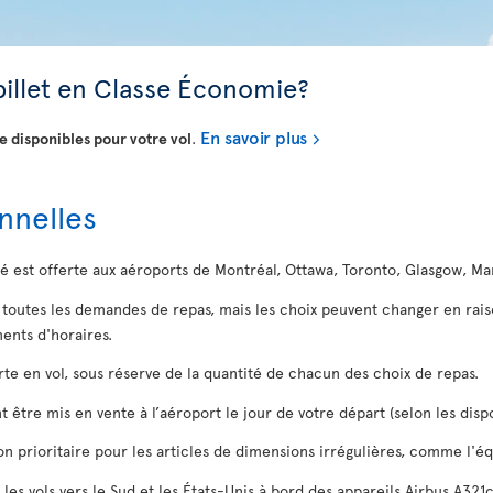
billet en Classe Économie?
En savoir plus
 disponibles pour votre vol
.
nnelles
té est offerte aux aéroports de Montréal, Ottawa, Toronto, Glasgow, M
à toutes les demandes de repas, mais les choix peuvent changer en rai
nts d'horaires.
erte en vol, sous réserve de la quantité de chacun des choix de repas.
 être mis en vente à l’aéroport le jour de votre départ (selon les dispo
ison prioritaire pour les articles de dimensions irrégulières, comme l'
 les vols vers le Sud et les États-Unis à bord des appareils Airbus A321