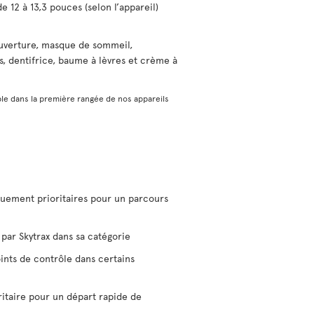
e 12 à 13,3 pouces (selon l’appareil)
uverture, masque de sommeil,
s, dentifrice, baume à lèvres et crème à
le dans la première rangée de nos appareils
uement prioritaires pour un parcours
par Skytrax dans sa catégorie
ints de contrôle dans certains
ritaire pour un départ rapide de