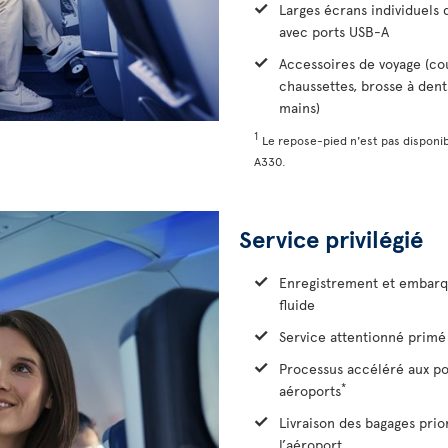
Larges écrans individuels d
avec ports USB-A
Accessoires de voyage (co
chaussettes, brosse à dent
mains)
1
Le repose-pied n'est pas disponib
A330.
Service privilégié
Enregistrement et embarq
fluide
Service attentionné primé 
Processus accéléré aux po
*
aéroports
Livraison des bagages prio
l’aéroport