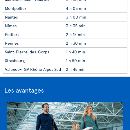
Montpellier
4 h 05 min
Nantes
3 h 00 min
Nîmes
3 h 35 min
Poitiers
2 h 15 min
Rennes
2 h 30 min
Saint-Pierre-des-Corps
1 h 40 min
Strasbourg
1 h 50 min
Valence-TGV Rhône Alpes Sud
2 h 45 min
Les avantages