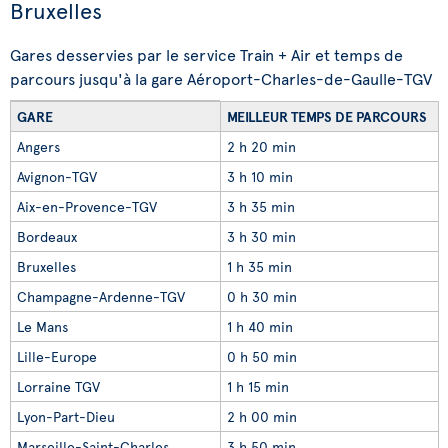
Bruxelles
Gares desservies par le service Train + Air et temps de
parcours jusqu'à la gare Aéroport-Charles-de-Gaulle-TGV
GARE
MEILLEUR TEMPS DE PARCOURS
Angers
2 h 20 min
Avignon-TGV
3 h 10 min
Aix-en-Provence-TGV
3 h 35 min
Bordeaux
3 h 30 min
Bruxelles
1 h 35 min
Champagne-Ardenne-TGV
0 h 30 min
Le Mans
1 h 40 min
Lille-Europe
0 h 50 min
Lorraine TGV
1 h 15 min
Lyon-Part-Dieu
2 h 00 min
Marseille-Saint-Charles
3 h 50 min