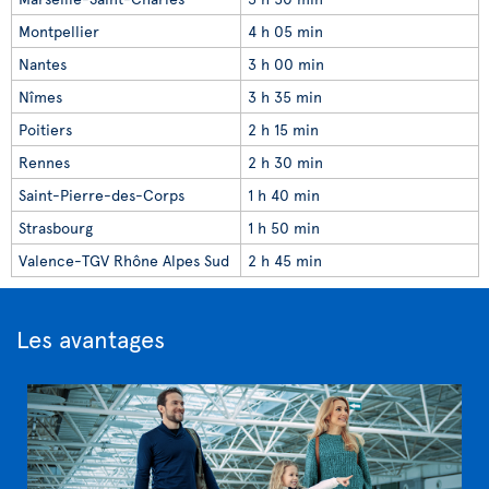
Montpellier
4 h 05 min
Nantes
3 h 00 min
Nîmes
3 h 35 min
Poitiers
2 h 15 min
Rennes
2 h 30 min
Saint-Pierre-des-Corps
1 h 40 min
Strasbourg
1 h 50 min
Valence-TGV Rhône Alpes Sud
2 h 45 min
Les avantages