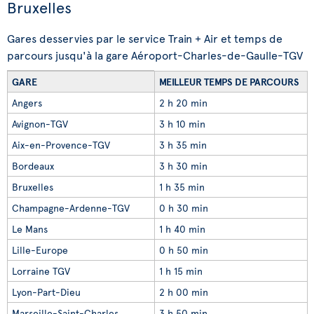
Bruxelles
Gares desservies par le service Train + Air et temps de
parcours jusqu'à la gare Aéroport-Charles-de-Gaulle-TGV
GARE
MEILLEUR TEMPS DE PARCOURS
Angers
2 h 20 min
Avignon-TGV
3 h 10 min
Aix-en-Provence-TGV
3 h 35 min
Bordeaux
3 h 30 min
Bruxelles
1 h 35 min
Champagne-Ardenne-TGV
0 h 30 min
Le Mans
1 h 40 min
Lille-Europe
0 h 50 min
Lorraine TGV
1 h 15 min
Lyon-Part-Dieu
2 h 00 min
Marseille-Saint-Charles
3 h 50 min