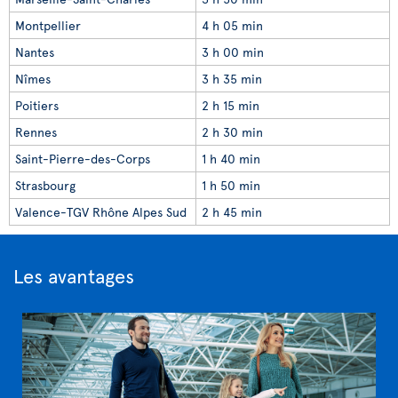
Montpellier
4 h 05 min
Nantes
3 h 00 min
Nîmes
3 h 35 min
Poitiers
2 h 15 min
Rennes
2 h 30 min
Saint-Pierre-des-Corps
1 h 40 min
Strasbourg
1 h 50 min
Valence-TGV Rhône Alpes Sud
2 h 45 min
Les avantages