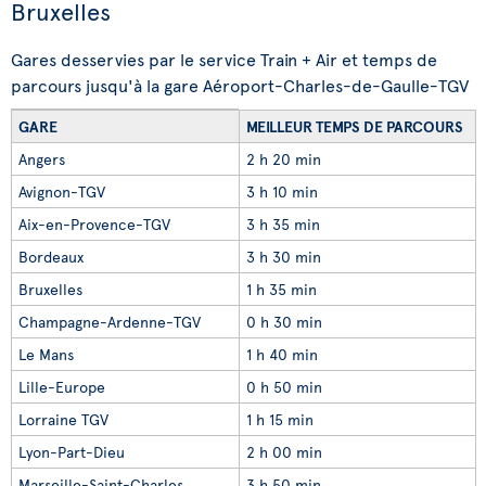
Bruxelles
Gares desservies par le service Train + Air et temps de
parcours jusqu'à la gare Aéroport-Charles-de-Gaulle-TGV
GARE
MEILLEUR TEMPS DE PARCOURS
Angers
2 h 20 min
Avignon-TGV
3 h 10 min
Aix-en-Provence-TGV
3 h 35 min
Bordeaux
3 h 30 min
Bruxelles
1 h 35 min
Champagne-Ardenne-TGV
0 h 30 min
Le Mans
1 h 40 min
Lille-Europe
0 h 50 min
Lorraine TGV
1 h 15 min
Lyon-Part-Dieu
2 h 00 min
Marseille-Saint-Charles
3 h 50 min