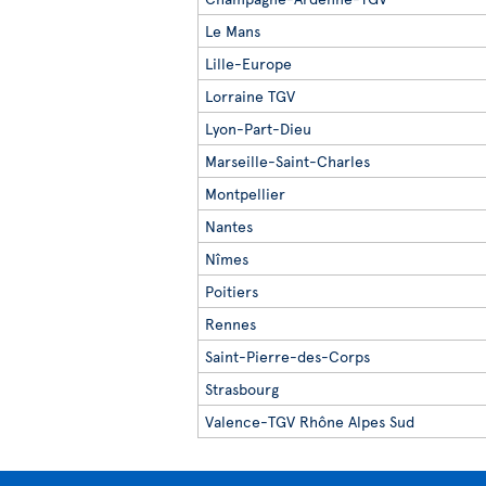
Le Mans
Lille-Europe
Lorraine TGV
Lyon-Part-Dieu
Marseille-Saint-Charles
Montpellier
Nantes
Nîmes
Poitiers
Rennes
Saint-Pierre-des-Corps
Strasbourg
Valence-TGV Rhône Alpes Sud