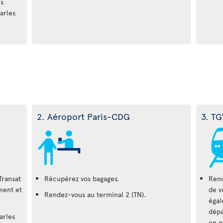
us
arles
2. Aéroport Paris-CDG
3. TG
Transat
Récupérez vos bagages.
Rend
ment et
de v
Rendez-vous au terminal 2 (TN).
égal
dépa
arles
en g