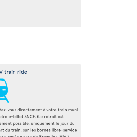
V train ride
ez-vous directement à votre train muni
otre e-billet SNCF. (Le retrait est
ement possible, uniquement le jour du
rt du train, sur les bornes libre-service
are, sauf en gare de Bruxelles-Midi).