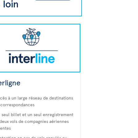
erligne
cès à un large réseau de destinations
 correspondances
 seul billet et un seul enregistrement
deux vols de compagnies aériennes
rentes
otection en cas de vols annulés ou