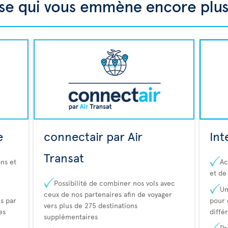
e
connectair par Air
Int
Transat
ns et
Ac
et de
Possibilité de combiner nos vols avec
Un
ceux de nos partenaires afin de voyager
s par
pour 
vers plus de 275 destinations
es
diffé
supplémentaires
Pr