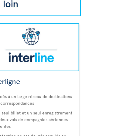
erligne
cès à un large réseau de destinations
 correspondances
 seul billet et un seul enregistrement
deux vols de compagnies aériennes
rentes
otection en cas de vols annulés ou