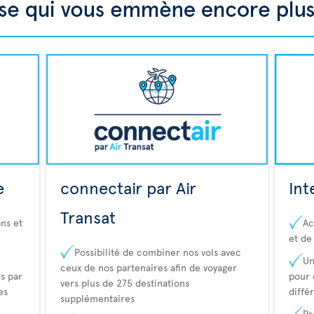
e
connectair par Air
Int
Transat
ns et
Ac
et de
Possibilité de combiner nos vols avec
Un
ceux de nos partenaires afin de voyager
s par
pour 
vers plus de 275 destinations
es
diffé
supplémentaires
Pr