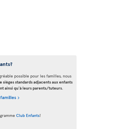
fants?
gréable possible pour les familles, nous
de sièges standards adjacents aux enfants
nt ainsi qu'à leurs parents/tuteurs
.
 familles
programme
Club Enfants
!