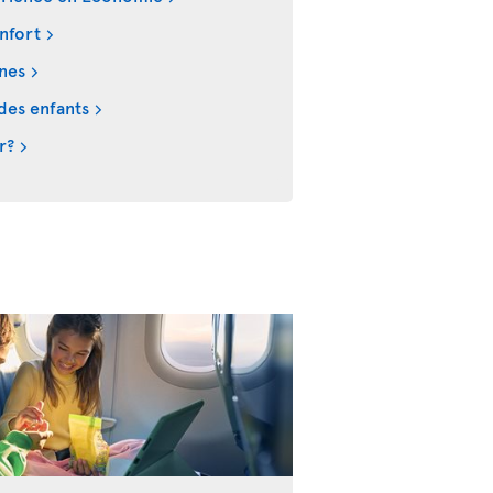
nfort
ines
des enfants
r?