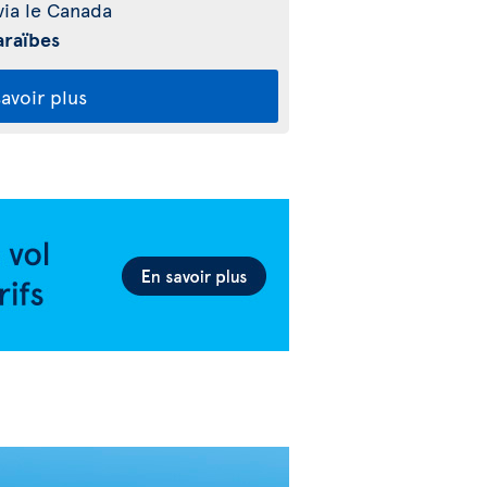
ia le Canada
araïbes
avoir plus