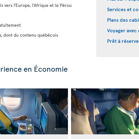
s vers l’Europe, l’Afrique et le Pérou
Services et co
Plans des cab
ratuitement
Voyager avec 
es, dont du contenu québécois
Prêt à réserve
périence en Économie