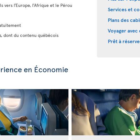
s vers l’Europe, l’Afrique et le Pérou
Services et co
Plans des cab
ratuitement
Voyager avec 
es, dont du contenu québécois
Prêt à réserve
périence en Économie