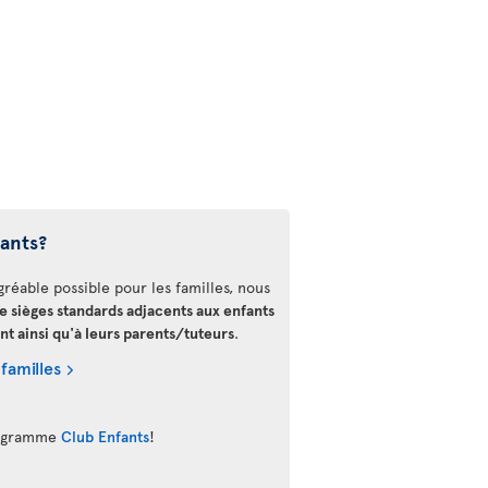
fants?
gréable possible pour les familles, nous
de sièges standards adjacents aux enfants
nt ainsi qu'à leurs parents/tuteurs
.
 familles
programme
Club Enfants
!