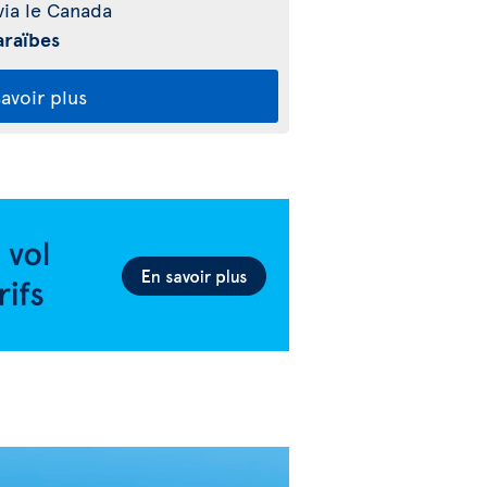
ia le Canada
araïbes
avoir plus