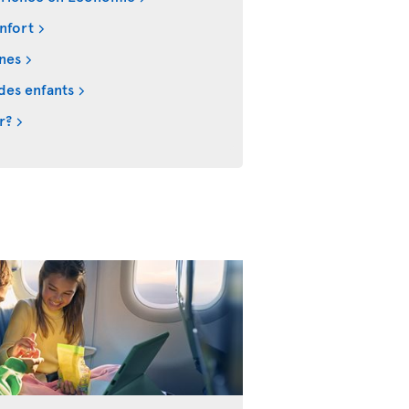
nfort
ines
des enfants
r?