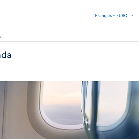
Français -
EURO
s
ada