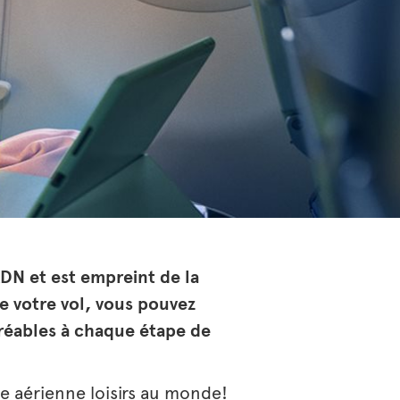
ADN et est empreint de la
e votre vol, vous pouvez
réables à chaque étape de
 aérienne loisirs au monde!