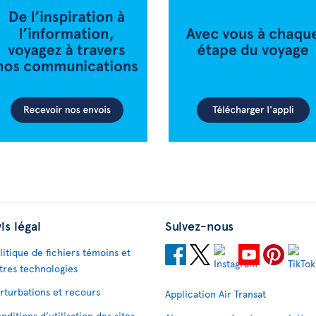
is légal
Suivez-nous
litique de fichiers témoins et
tres technologies
rturbations et recours
Application Air Transat
nditions d’utilisation des sites