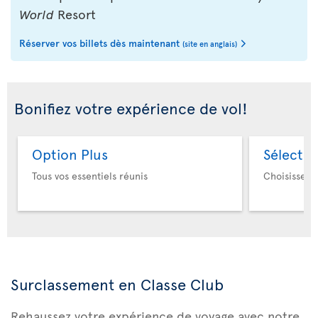
World
Resort
Réserver vos billets dès maintenant
(site en anglais)
Bonifiez votre expérience de vol!
Option Plus
Sélectio
Tous vos essentiels réunis
Choisissez 
Surclassement en Classe Club
Rehaussez votre expérience de voyage avec notre