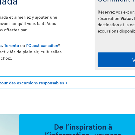
nada
Réservez vos excur
nada et aimeriez y ajouter une
réservation
Viator.
avons ce qu'il vous faut! Vous
destination et la d
s offertes par
excursions disponib
c
,
Toronto
ou
l’Ouest canadien
?
tivités de plein air, culturelles
 choix.
V
pour des excursions responsables