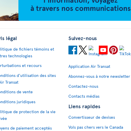
is légal
Suivez-nous
litique de fichiers témoins et
tres technologies
rturbations et recours
Application Air Transat
nditions d’utilisation des sites
Abonnez-vous à notre newsletter
Air Transat
Contactez-nous
nditions de vente
Contacts médias
nditions juridiques
Liens rapides
litique de protection de la vie
Convertisseur de devises
ivée
Vols pas chers vers le Canada
yens de paiement acceptés