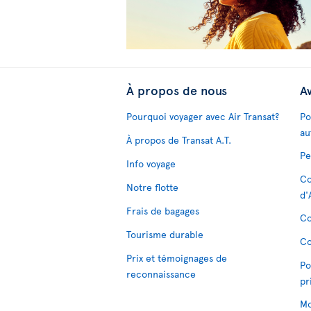
À propos de nous
Av
Pourquoi voyager avec Air Transat?
Po
au
À propos de Transat A.T.
Pe
Info voyage
Co
Notre flotte
d'
Frais de bagages
Co
Tourisme durable
Co
Prix et témoignages de
Po
reconnaissance
pr
Mo