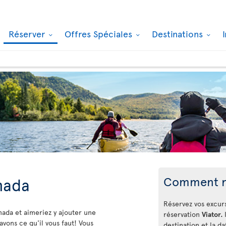
Réserver
Offres Spéciales
Destinations
Comment r
nada
Réservez vos excur
nada et aimeriez y ajouter une
réservation
Viator.
avons ce qu'il vous faut! Vous
destination et la d