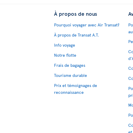
À propos de nous
Av
Pourquoi voyager avec Air Transat?
Po
au
À propos de Transat A.T.
Pe
Info voyage
Co
Notre flotte
d'
Frais de bagages
Co
Tourisme durable
Co
Prix et témoignages de
Po
reconnaissance
pr
Mo
Po
Co
et