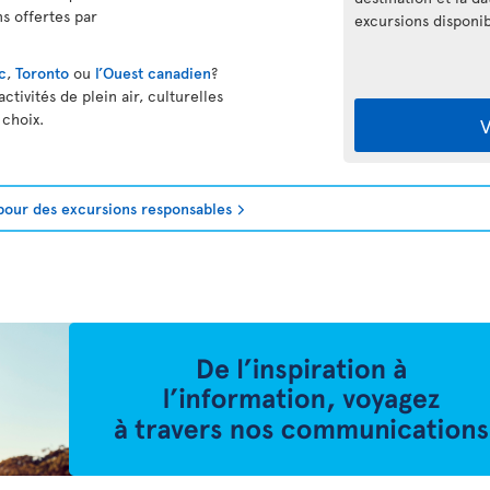
s offertes par
excursions disponib
c
,
Toronto
ou
l’Ouest canadien
?
tivités de plein air, culturelles
 choix.
V
pour des excursions responsables