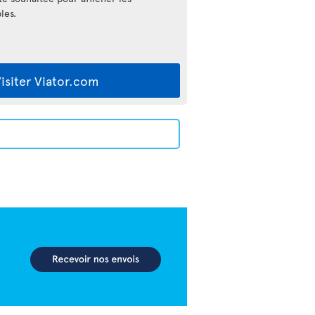
les.
isiter Viator.com