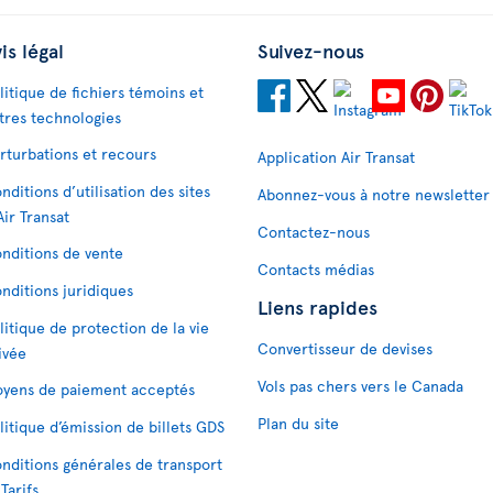
is légal
Suivez-nous
litique de fichiers témoins et
tres technologies
rturbations et recours
Application Air Transat
nditions d’utilisation des sites
Abonnez-vous à notre newsletter
Air Transat
Contactez-nous
nditions de vente
Contacts médias
nditions juridiques
Liens rapides
litique de protection de la vie
Convertisseur de devises
ivée
Vols pas chers vers le Canada
yens de paiement acceptés
Plan du site
litique d’émission de billets GDS
nditions générales de transport
 Tarifs