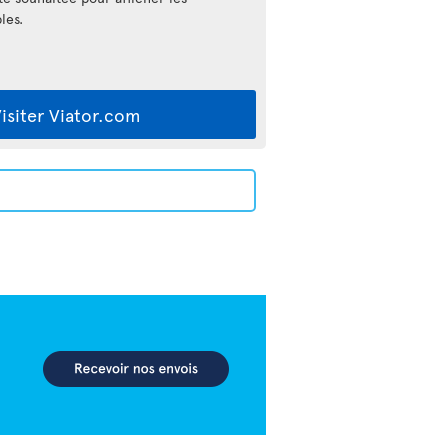
les.
isiter Viator.com