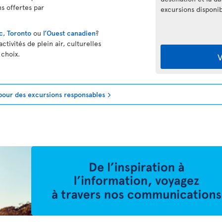
s offertes par
excursions disponib
c
,
Toronto
ou
l’Ouest canadien
?
tivités de plein air, culturelles
 choix.
V
pour des excursions responsables