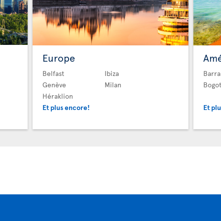
Europe
Amé
Belfast
Ibiza
Barra
Genève
Milan
Bogo
Héraklion
Et plus encore!
Et pl