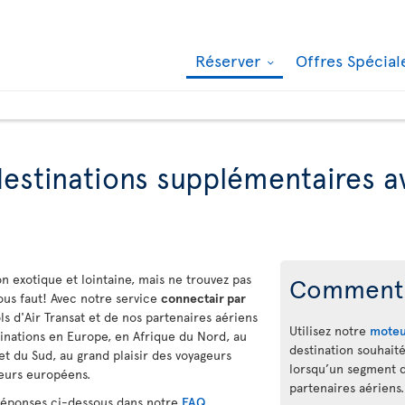
Réserver
Offres Spécia
estinations supplémentaires 
on exotique et lointaine, mais ne trouvez pas
Comment 
vous faut! Avec notre service
connectair par
ls d'Air Transat et de nos partenaires aériens
Utilisez notre
moteu
tinations en Europe, en Afrique du Nord, au
destination souhait
 du Sud, au grand plaisir des voyageurs
lorsqu’un segment de
geurs européens.
partenaires aériens.
 réponses ci-dessous dans notre
FAQ
.