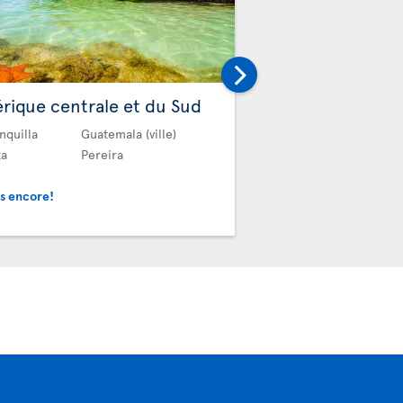
Autres
rique centrale et du Sud
Alger
Dala
nquilla
Guatemala (ville)
Antalya
ta
Pereira
Et plus encore!
us encore!