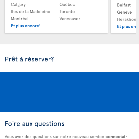
Calgary
Québec
Belfast
Iles de la Madeleine
Toronto
Genève
Montréal
Vancouver
Héraklion
Et plus encore!
Et plus enc
Prêt à réserver?
Foire aux questions
Vous avez des questions sur notre nouveau service
connectair