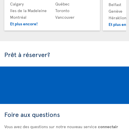
Calgary
Québec
Belfast
Iles de la Madeleine
Toronto
Genève
Montréal
Vancouver
Héraklion
Et plus encore!
Et plus enc
Prêt à réserver?
Foire aux questions
Vous avez des questions sur notre nouveau service
connectair