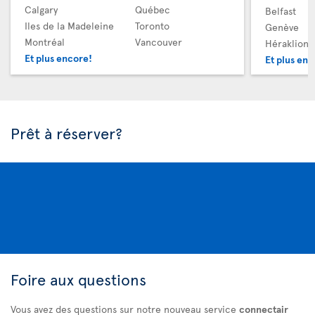
Calgary
Québec
Belfast
Iles de la Madeleine
Toronto
Genève
Montréal
Vancouver
Héraklion
Et plus encore!
Et plus enc
Prêt à réserver?
Foire aux questions
Vous avez des questions sur notre nouveau service
connectair