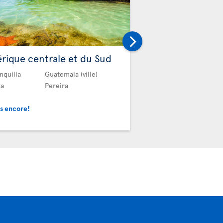
Autres
rique centrale et du Sud
Alger
Dala
nquilla
Guatemala (ville)
Antalya
ta
Pereira
Et plus encore!
us encore!