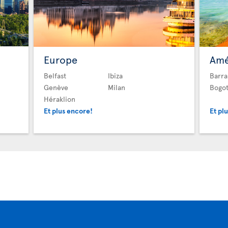
Europe
Amé
Belfast
Ibiza
Barra
Genève
Milan
Bogo
Héraklion
Et plus encore!
Et pl