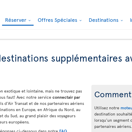
Réserver
Offres Spéciales
Destinations
estinations supplémentaires 
on exotique et lointaine, mais ne trouvez pas
Comment 
vous faut! Avec notre service
connectair par
ls d'Air Transat et de nos partenaires aériens
Utilisez notre
moteu
tinations en Europe, en Afrique du Nord, au
destination souhait
 du Sud, au grand plaisir des voyageurs
lorsqu’un segment de
geurs européens.
partenaires aériens.
 réponses ci-dessous dans notre
FAQ
.