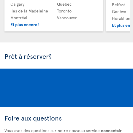
Calgary
Québec
Belfast
Iles de la Madeleine
Toronto
Genève
Montréal
Vancouver
Héraklion
Et plus encore!
Et plus enc
Prêt à réserver?
Foire aux questions
Vous avez des questions sur notre nouveau service
connectair