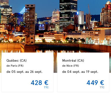
Québec 
(CA)
Montréal 
(CA)
de Paris 
(FR)
de Nice 
(FR)
de
05 sept.
au
26 sept.
de
04 sept.
au
19 sept.
428 €
449 €
TTC
TTC