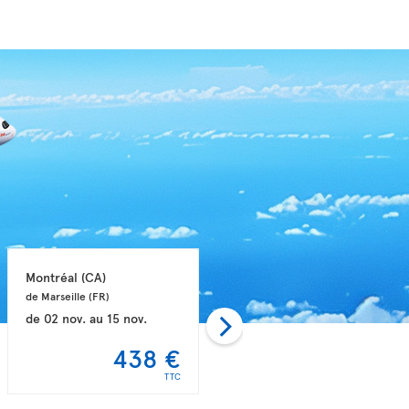
Montréal 
(CA)
Montréal 
(CA)
de Marseille 
(FR)
de Nice 
(FR)
de
02 nov.
au
15 nov.
de
04 sept.
au
19 sept.
438 €
449 €
TTC
TTC