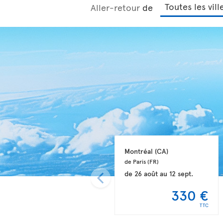
Aller-retour
de
Montréal 
(CA)
de Paris 
(FR)
de
26 août
au
12 sept.
330 €
TTC