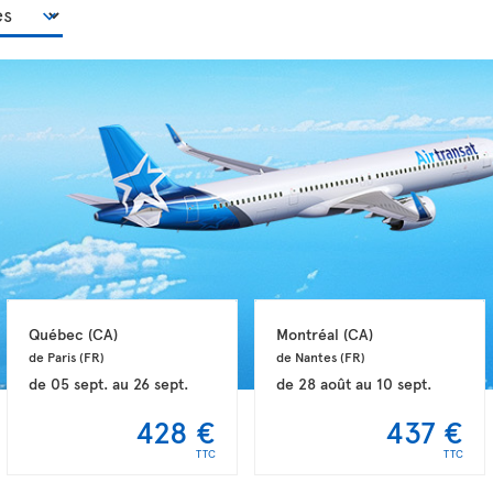
Québec 
(CA)
Montréal 
(CA)
de Paris 
(FR)
de Nantes 
(FR)
de
05 sept.
au
26 sept.
de
28 août
au
10 sept.
428 €
437 €
TTC
TTC