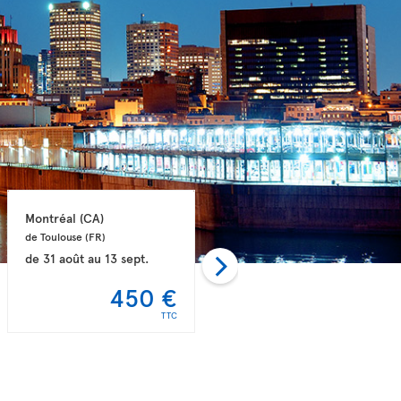
Montréal 
(CA)
Toronto 
(CA)
de Toulouse 
(FR)
de Paris 
(FR)
de
31 août
au
13 sept.
de
27 août
au
12 sept.
450 €
458 €
TTC
TTC