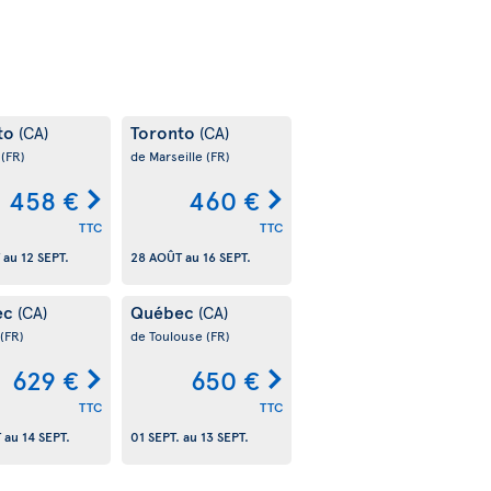
to
Toronto
(CA)
(CA)
s
(FR)
de Marseille
(FR)
458 €
460 €
TTC
TTC
au
12 SEPT.
28 AOÛT
au
16 SEPT.
ec
Québec
(CA)
(CA)
(FR)
de Toulouse
(FR)
629 €
650 €
TTC
TTC
T
au
14 SEPT.
01 SEPT.
au
13 SEPT.