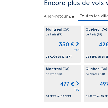
Encore plus de vols 
Aller-retour
de
Montréal
Québec
(CA)
(CA)
de Paris
(FR)
de Paris
(FR)
330 €
428
TTC
26 AOÛT
au
12 SEPT.
05 SEPT.
au
26 S
Montréal
Québec
(CA)
(CA)
de Lyon
(FR)
de Nantes
(FR)
477 €
49
TTC
01 SEPT.
au
12 SEPT.
01 SEPT.
au
15 SE