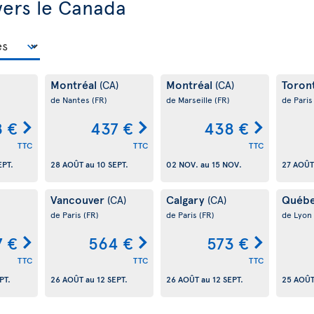
vers le Canada
Montréal
Montréal
Toron
(CA)
(CA)
de Nantes
(FR)
de Marseille
(FR)
de Pari
 €
437 €
438 €
TTC
TTC
TTC
EPT.
28 AOÛT
au
10 SEPT.
02 NOV.
au
15 NOV.
27 AOÛT
Vancouver
Calgary
Québ
(CA)
(CA)
de Paris
(FR)
de Paris
(FR)
de Lyon
7 €
564 €
573 €
TTC
TTC
TTC
PT.
26 AOÛT
au
12 SEPT.
26 AOÛT
au
12 SEPT.
25 AOÛ