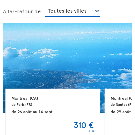
Aller-retour
de
Montréal 
(CA)
Montréal 
(CA
de Paris 
(FR)
de Nantes 
(FR)
de
26 août
au
14 sept.
de
29 août
a
310 €
TTC