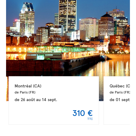
Montréal 
(CA)
Québec 
(CA)
de Paris 
(FR)
de Paris 
(FR)
de
26 août
au
14 sept.
de
01 sept.
a
310 €
TTC