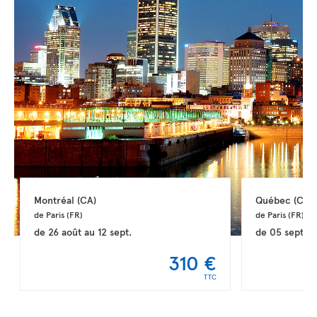
Montréal 
(CA)
Québec 
(CA)
de Paris 
(FR)
de Paris 
(FR)
de
26 août
au
12 sept.
de
05 sept.
a
310 €
TTC