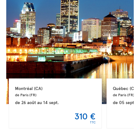
Montréal 
(CA)
Québec 
(CA)
de Paris 
(FR)
de Paris 
(FR)
de
26 août
au
14 sept.
de
05 sept.
a
310 €
TTC