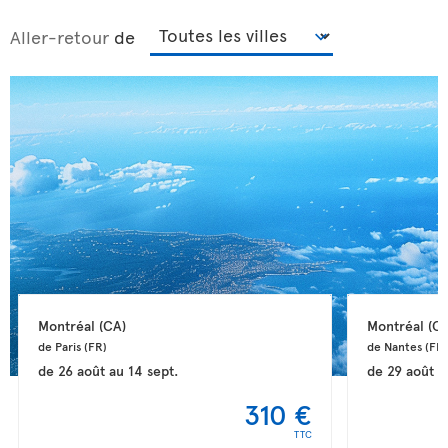
Aller-retour
de
Montréal 
(CA)
Montréal 
(CA
de Paris 
(FR)
de Nantes 
(FR)
de
26 août
au
14 sept.
de
29 août
a
310 €
TTC