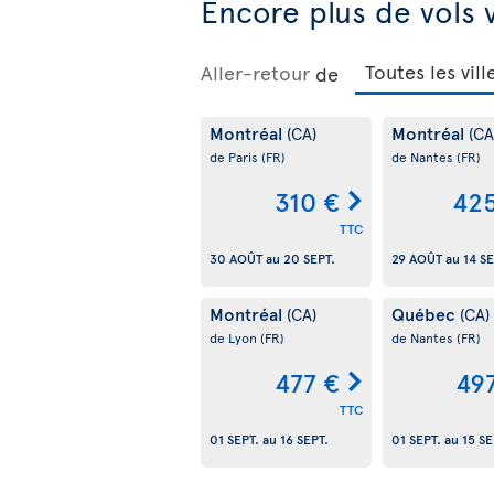
Encore plus de vols 
Aller-retour
de
Montréal
Montréal
(CA)
(CA
de Paris
(FR)
de Nantes
(FR)
310 €
425
TTC
30 AOÛT
au
20 SEPT.
29 AOÛT
au
14 SE
Montréal
Québec
(CA)
(CA)
de Lyon
(FR)
de Nantes
(FR)
477 €
49
TTC
01 SEPT.
au
16 SEPT.
01 SEPT.
au
15 SE