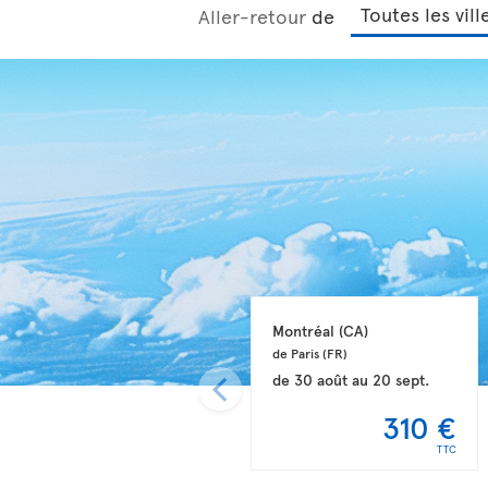
Aller-retour
de
Montréal 
(CA)
de Paris 
(FR)
de
30 août
au
20 sept.
310 €
TTC