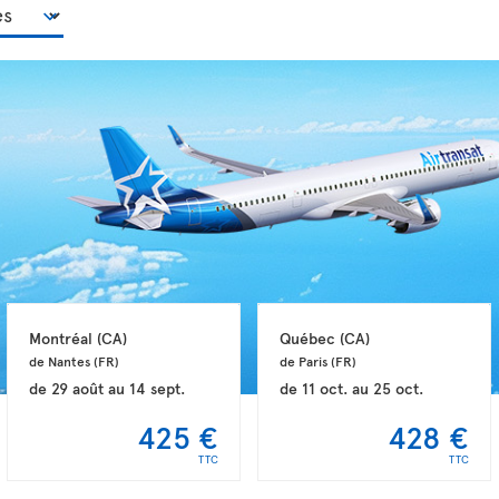
Montréal 
(CA)
Québec 
(CA)
de Nantes 
(FR)
de Paris 
(FR)
de
29 août
au
14 sept.
de
11 oct.
au
25 oct.
425 €
428 €
TTC
TTC