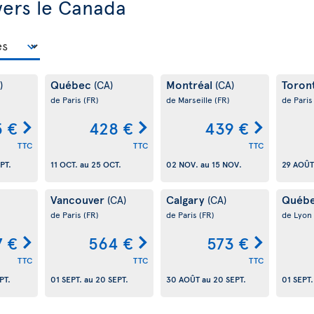
vers le Canada
Québec
Montréal
Toron
)
(CA)
(CA)
de Paris
(FR)
de Marseille
(FR)
de Pari
 €
428 €
439 €
TTC
TTC
TTC
PT.
11 OCT.
au
25 OCT.
02 NOV.
au
15 NOV.
29 AOÛT
Vancouver
Calgary
Québ
(CA)
(CA)
de Paris
(FR)
de Paris
(FR)
de Lyon
7 €
564 €
573 €
TTC
TTC
TTC
PT.
01 SEPT.
au
20 SEPT.
30 AOÛT
au
20 SEPT.
01 SEPT.