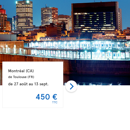
Montréal 
(CA)
Toronto 
(CA)
de Toulouse 
(FR)
de Paris 
(FR)
de
27 août
au
13 sept.
de
29 août
au
19 sept.
450 €
458 €
TTC
TTC