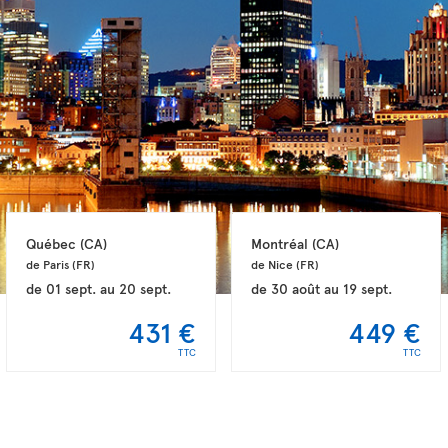
Québec 
(CA)
Montréal 
(CA)
de Paris 
(FR)
de Nice 
(FR)
de
01 sept.
au
20 sept.
de
30 août
au
19 sept.
431 €
449 €
TTC
TTC