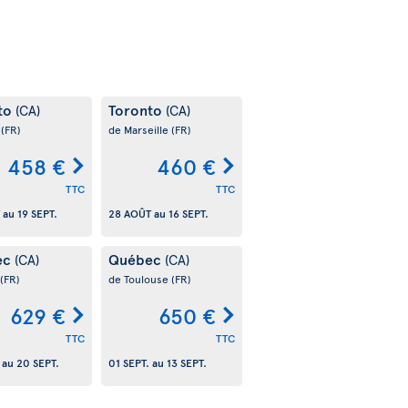
to
Toronto
(CA)
(CA)
s
(FR)
de Marseille
(FR)
458 €
460 €
TTC
TTC
au
19 SEPT.
28 AOÛT
au
16 SEPT.
ec
Québec
(CA)
(CA)
(FR)
de Toulouse
(FR)
629 €
650 €
TTC
TTC
au
20 SEPT.
01 SEPT.
au
13 SEPT.