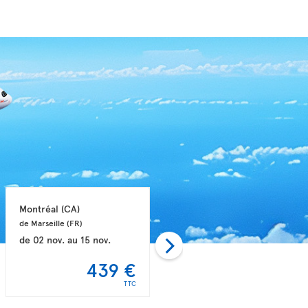
Montréal 
(CA)
Montréal 
(CA)
de Marseille 
(FR)
de Nice 
(FR)
de
02 nov.
au
15 nov.
de
30 août
au
19 sept.
439 €
449 €
TTC
TTC