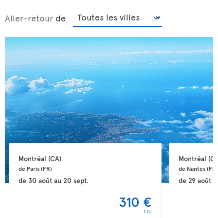
Aller-retour
de
Montréal 
(CA)
Montréal 
(CA
de Paris 
(FR)
de Nantes 
(FR)
de
30 août
au
20 sept.
de
29 août
a
310 €
TTC