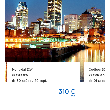
Montréal 
(CA)
Québec 
(CA)
de Paris 
(FR)
de Paris 
(FR)
de
30 août
au
20 sept.
de
01 sept.
a
310 €
TTC